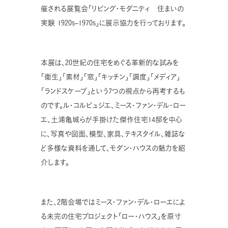
催される展覧会「リビング・モダニティ 住まいの
実験
1920s–1970s
」に展示協力を行っております。
本展は、
20
世紀の住宅をめぐる革新的な試みを
「衛生」「素材」「窓」「キッチン」「調度」「メディア」
「ランドスケープ」という
7
つの視点から再考するも
のです。ル・コルビュジエ、ミース・ファン・デル・ロー
エ、土浦亀城らが手掛けた傑作住宅
14
邸を中心
に、写真や図面、模型、家具、テキスタイル、雑誌な
ど多様な資料を通して、モダン・ハウスの魅力を紹
介します。
また、
2
階会場ではミース・ファン・デル・ローエによ
る未完の住宅プロジェクト「ロー・ハウス」を原寸