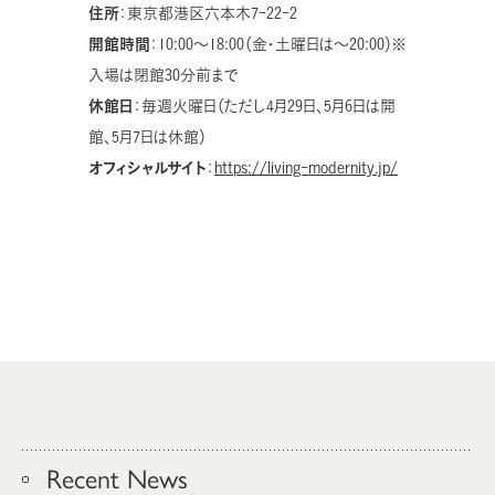
住所
：東京都港区六本木
7-22-2
開館時間
：
10:00
～
18:00
（金・土曜日は～
20:00
）※
入場は閉館
30
分前まで
休館日
：毎週火曜日（ただし
4
月
29
日、
5
月
6
日は開
館、
5
月
7
日は休館）
オフィシャルサイト
：
https://living-modernity.jp/
Recent News