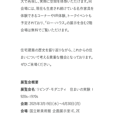
大で再現し、実際に空間を体感いただけます。同
会場には、現在も生産され続けている名作家具を
体験できるコーナーや
VR
体験、トークイベントも
予定されており、「ロー・ハウス」の展示を含む
2
階
会場は無料でご覧いただけます。
住宅建築の歴史を振り返りながら、これからの住
まいについて考える貴重な機会となっております。
ぜひご来場ください。
展覧会概要
展覧会名
：リビング・モダニティ 住まいの実験
1
920s–1970s
会期
：
2025
年
3
月
19
日（水）～
6
月
30
日（月）
会場
：国立新美術館
企画展示室
1E
、
2E