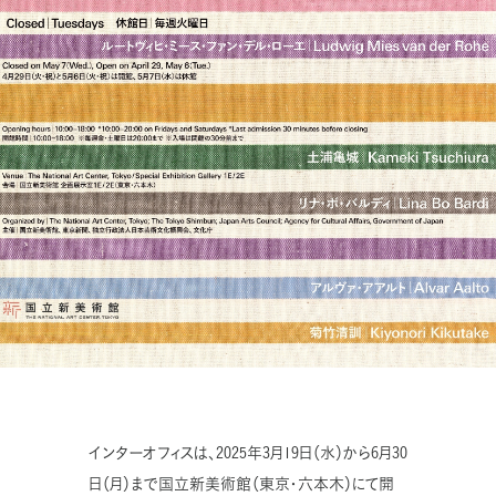
インターオフィスは、
2025
年
3
月
19
日（水）から
6
月
30
日（月）まで国立新美術館（東京・六本木）にて開