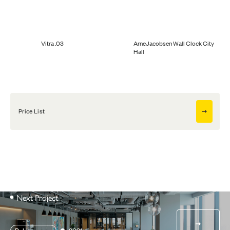
Vitra .03
ArneJacobsen Wall Clock City
Hall
Price List
Next Project