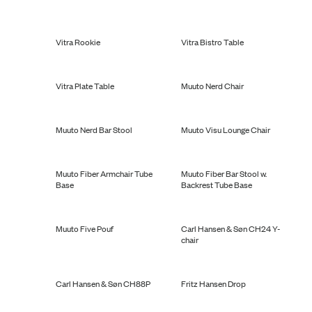
Vitra Rookie
Vitra Bistro Table
Vitra Plate Table
Muuto Nerd Chair
Muuto Nerd Bar Stool
Muuto Visu Lounge Chair
Muuto Fiber Armchair Tube
Muuto Fiber Bar Stool w.
Base
Backrest Tube Base
Muuto Five Pouf
Carl Hansen & Søn CH24 Y-
chair
Carl Hansen & Søn CH88P
Fritz Hansen Drop