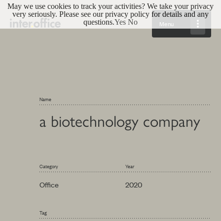
May we use cookies to track your activities? We take your privacy
very seriously. Please see our privacy policy for details and any
questions.
Yes
No
Menu
Name
a biotechnology company
Category
Year
Office
2020
Tag