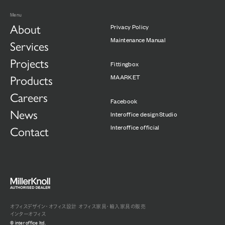
Menu
About
Privacy Policy
Maintenance Manual
Services
Projects
Fittingbox
MAARKET
Products
Careers
Facebook
News
Interoffice design Studio
Interoffice official
Contact
オフィスデザイン・オフィス設計
オフィス家具・輸入家具の販売
インターオフィス
© inter office ltd.